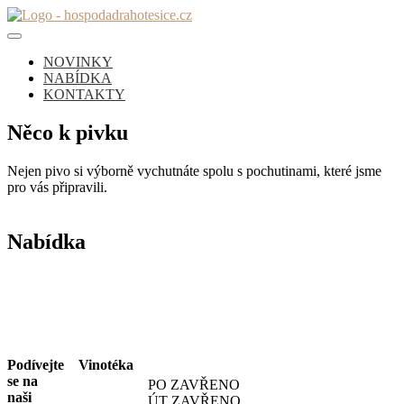
Skip
to
Obecní hospoda Drahotěšice – pivnice, vinotéka a něco k zakousnutí
content
Obecní hospoda Drahotěšice
NOVINKY
NABÍDKA
KONTAKTY
Něco k pivku
Nejen pivo si výborně vychutnáte spolu s pochutinami, které jsme
pro vás připravili.
Nabídka
Podívejte
Vinotéka
se na
PO ZAVŘENO
naši
ÚT ZAVŘENO